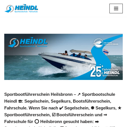
Zum
Inhalt
springen
Sportbootführerschein Heilsbronn – ↗️ Sportbootschule
Heindl ☎️: Segelschein, Segelkurs, Bootsführerschein,
Fahrschule. Wenn Sie nach ✔️ Segelschein, ✺ Segelkurs, ★
Sportbootführerschein, ☑️ Bootsführerschein und ⇒
Fahrschule für ⭕ Heilsbronn gesucht haben: ➡️