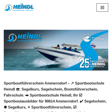
Zum
Inhalt
springen
Sportbootführerschein Ammerndorf – ↗️ Sportbootschule
Heindl ☎️: Segelkurs, Segelschein, Bootsführerschein,
Fahrschule. ➡️ Sportbootschule Heindl, Ihr ☑️
Sportbootausbilder für 90614 Ammerndorf. ✔️ Segelschein,
✺ Segelkurs, ⭐ Sportbootführerschein, ☑️