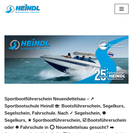
Zum
Inhalt
springen
Sportbootführerschein Neuendettelsau – ↗️
Sportbootschule Heindl ☎️: Bootsführerschein, Segelkurs,
Segelschein, Fahrschule. Nach ✓ Segelschein, ✺
Segelkurs, ★ Sportbootführerschein, ☑️ Bootsführerschein
oder ✹ Fahrschule in ⭕ Neuendettelsau gesucht? ➡️