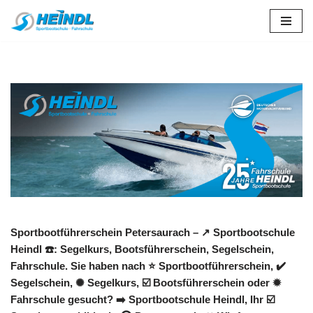
Zum
Inhalt
springen
Sportbootführerschein Petersaurach – ↗️ Sportbootschule
Heindl ☎️: Segelkurs, Bootsführerschein, Segelschein,
Fahrschule. Sie haben nach ⭐ Sportbootführerschein, ✔️
Segelschein, ✺ Segelkurs, ☑️ Bootsführerschein oder ✹
Fahrschule gesucht? ➡️ Sportbootschule Heindl, Ihr ☑️