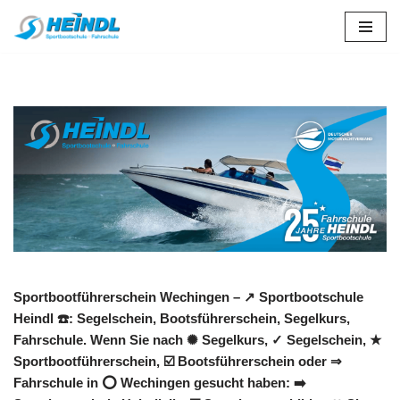
Zum
Inhalt
springen
Sportbootführerschein Wechingen – ↗️ Sportbootschule
Heindl ☎️: Segelschein, Bootsführerschein, Segelkurs,
Fahrschule. Wenn Sie nach ✺ Segelkurs, ✓ Segelschein, ★
Sportbootführerschein, ☑️ Bootsführerschein oder ⇒
Fahrschule in ⭕ Wechingen gesucht haben: ➡️