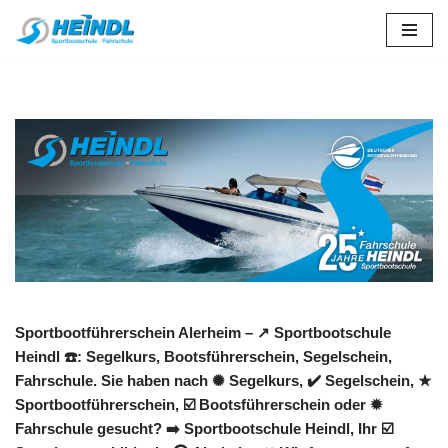
Zum
Inhalt
springen
Sportbootführerschein Alerheim – ↗️ Sportbootschule
Heindl ☎️: Segelkurs, Bootsführerschein, Segelschein,
Fahrschule. Sie haben nach ✺ Segelkurs, ✔️ Segelschein, ★
Sportbootführerschein, ☑️ Bootsführerschein oder ✹
Fahrschule gesucht? ➡️ Sportbootschule Heindl, Ihr ☑️