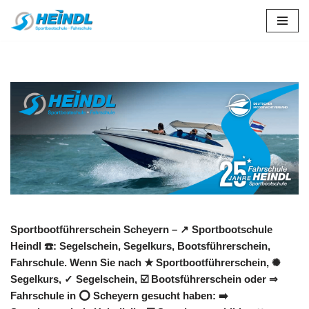
Zum
Inhalt
springen
Sportbootführerschein Scheyern – ↗️ Sportbootschule
Heindl ☎️: Segelschein, Segelkurs, Bootsführerschein,
Fahrschule. Wenn Sie nach ★ Sportbootführerschein, ✺
Segelkurs, ✓ Segelschein, ☑️ Bootsführerschein oder ⇒
Fahrschule in ⭕ Scheyern gesucht haben: ➡️