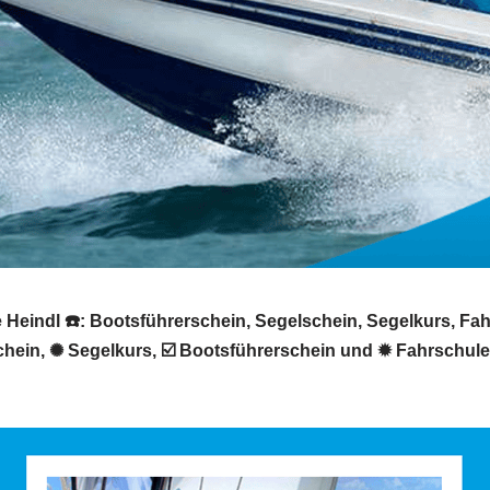
eindl ☎️: Bootsführerschein, Segelschein, Segelkurs, Fahr
hein, ✺ Segelkurs, ☑️ Bootsführerschein und ✹ Fahrschule