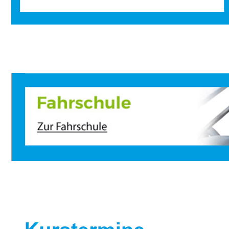
Sportbootausbilder
Service