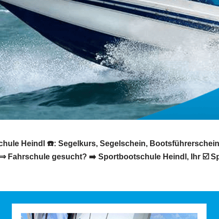
chule Heindl ☎️: Segelkurs, Segelschein, Bootsführerschei
 ⇒ Fahrschule gesucht? ➡️ Sportbootschule Heindl, Ihr ☑️ S