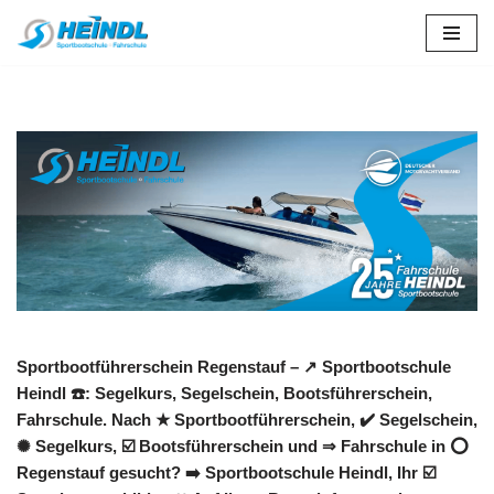
Zum
Inhalt
springen
Sportbootführerschein Regenstauf – ↗️ Sportbootschule
Heindl ☎️: Segelkurs, Segelschein, Bootsführerschein,
Fahrschule. Nach ★ Sportbootführerschein, ✔️ Segelschein,
✺ Segelkurs, ☑️ Bootsführerschein und ⇒ Fahrschule in ⭕
Regenstauf gesucht? ➡️ Sportbootschule Heindl, Ihr ☑️