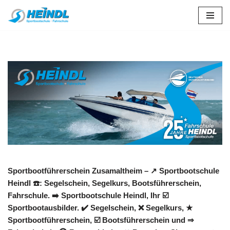
Zum
Inhalt
springen
Sportbootführerschein Zusamaltheim – ↗️ Sportbootschule
Heindl ☎️: Segelschein, Segelkurs, Bootsführerschein,
Fahrschule. ➡️ Sportbootschule Heindl, Ihr ☑️
Sportbootausbilder. ✔️ Segelschein, ❌ Segelkurs, ★
Sportbootführerschein, ☑️ Bootsführerschein und ⇒