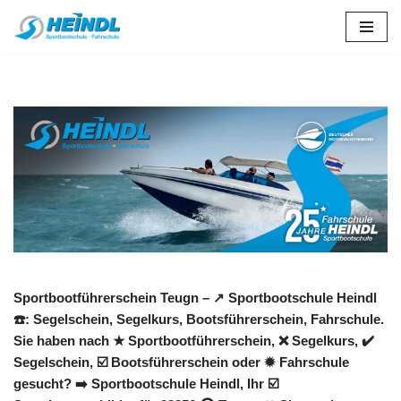
Zum
Inhalt
springen
Sportbootführerschein Teugn – ↗️ Sportbootschule Heindl
☎️: Segelschein, Segelkurs, Bootsführerschein, Fahrschule.
Sie haben nach ★ Sportbootführerschein, ❌ Segelkurs, ✔️
Segelschein, ☑️ Bootsführerschein oder ✹ Fahrschule
gesucht? ➡️ Sportbootschule Heindl, Ihr ☑️