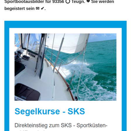
Sportbootausbilder für 93356 ⭕ Teugn. ❤ Sie werden
begeistert sein ✉ ✔.