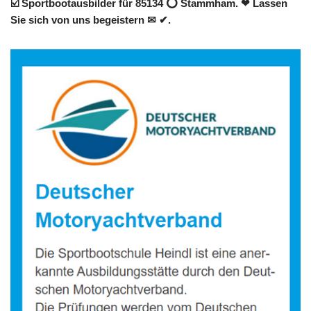
☑️ Sportbootausbilder für 85134 ⭕ Stammham. ❤ Lassen
Sie sich von uns begeistern ✉ ✔.