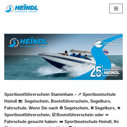
Zum
Inhalt
springen
Sportbootführerschein Stammham – ↗️ Sportbootschule
Heindl ☎️: Segelschein, Bootsführerschein, Segelkurs,
Fahrschule. Wenn Sie nach ♻ Segelschein, ❌ Segelkurs, ★
Sportbootführerschein, ☑️ Bootsführerschein oder ⇒
Fahrschule gesucht haben: ➡️ Sportbootschule Heindl, Ihr