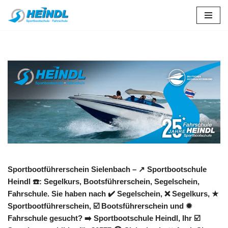
Zum
Inhalt
springen
Sportbootführerschein Sielenbach – ↗️ Sportbootschule
Heindl ☎️: Segelkurs, Bootsführerschein, Segelschein,
Fahrschule. Sie haben nach ✔️ Segelschein, ❌ Segelkurs, ★
Sportbootführerschein, ☑️ Bootsführerschein und ✹
Fahrschule gesucht? ➡️ Sportbootschule Heindl, Ihr ☑️