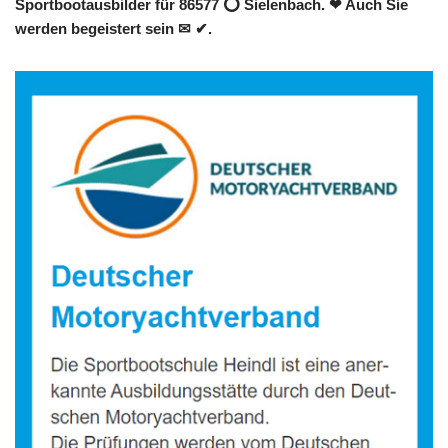
Sportbootausbilder für 86577 ⭕ Sielenbach. ❤ Auch Sie
werden begeistert sein ✉ ✔.