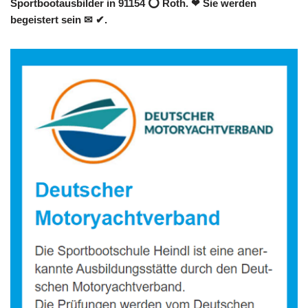
Sportbootausbilder in 91154 ⭕ Roth. ❤ Sie werden
begeistert sein ✉ ✔.