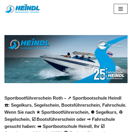
Zum
Inhalt
springen
Sportbootführerschein Roth – ↗️ Sportbootschule Heindl
☎️: Segelkurs, Segelschein, Bootsführerschein, Fahrschule.
Wenn Sie nach ★ Sportbootführerschein, ✺ Segelkurs, ♻
Segelschein, ☑️ Bootsführerschein oder ⇒ Fahrschule
gesucht haben: ➡️ Sportbootschule Heindl, Ihr ☑️