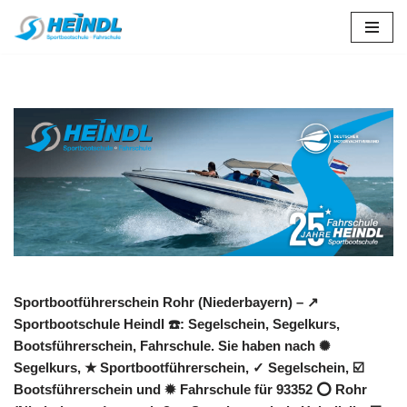
Zum
Inhalt
springen
Sportbootführerschein Rohr (Niederbayern) – ↗️
Sportbootschule Heindl ☎️: Segelschein, Segelkurs,
Bootsführerschein, Fahrschule. Sie haben nach ✺
Segelkurs, ★ Sportbootführerschein, ✓ Segelschein, ☑️
Bootsführerschein und ✹ Fahrschule für 93352 ⭕ Rohr