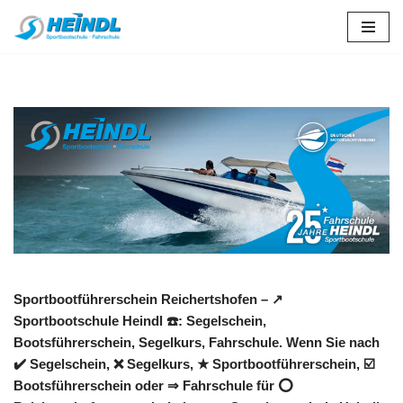
Zum
Inhalt
springen
Sportbootführerschein Reichertshofen – ↗️
Sportbootschule Heindl ☎️: Segelschein,
Bootsführerschein, Segelkurs, Fahrschule. Wenn Sie nach
✔️ Segelschein, ❌ Segelkurs, ★ Sportbootführerschein, ☑️
Bootsführerschein oder ⇒ Fahrschule für ⭕