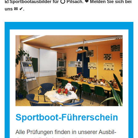
☑️ Sportbootausbilder für ⭕ Pilsach. ❤ Melden Sie sich bei
uns ✉ ✔.