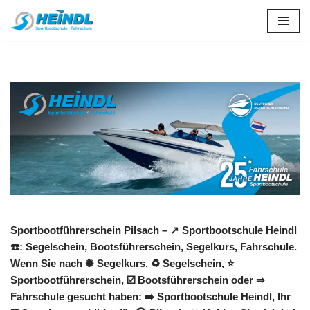
Zum
Inhalt
springen
Sportbootführerschein Pilsach – ↗️ Sportbootschule Heindl
☎️: Segelschein, Bootsführerschein, Segelkurs, Fahrschule.
Wenn Sie nach ✺ Segelkurs, ♻ Segelschein, ⭐
Sportbootführerschein, ☑️ Bootsführerschein oder ⇒
Fahrschule gesucht haben: ➡️ Sportbootschule Heindl, Ihr