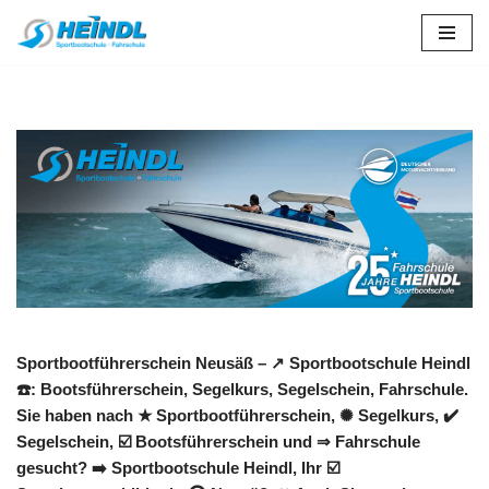
Zum
Inhalt
springen
Sportbootführerschein Neusäß – ↗️ Sportbootschule Heindl
☎️: Bootsführerschein, Segelkurs, Segelschein, Fahrschule.
Sie haben nach ★ Sportbootführerschein, ✺ Segelkurs, ✔️
Segelschein, ☑️ Bootsführerschein und ⇒ Fahrschule
gesucht? ➡️ Sportbootschule Heindl, Ihr ☑️