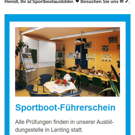
Heindl, Ihr ☑️ Sportbootausbilder. ❤ Besuchen Sie uns ✉ ✔.