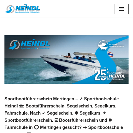
Zum
Inhalt
springen
Sportbootführerschein Mertingen – ↗️ Sportbootschule
Heindl ☎️: Bootsführerschein, Segelschein, Segelkurs,
Fahrschule. Nach ✓ Segelschein, ✺ Segelkurs, ⭐
Sportbootführerschein, ☑️ Bootsführerschein und ✹
Fahrschule in ⭕ Mertingen gesucht? ➡️ Sportbootschule