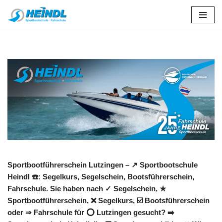
Zum
Inhalt
springen
Sportbootführerschein Lutzingen – ↗️ Sportbootschule
Heindl ☎️: Segelkurs, Segelschein, Bootsführerschein,
Fahrschule. Sie haben nach ✓ Segelschein, ★
Sportbootführerschein, ❌ Segelkurs, ☑️ Bootsführerschein
oder ⇒ Fahrschule für ⭕ Lutzingen gesucht? ➡️