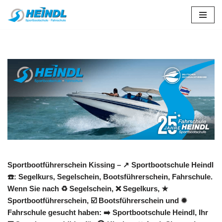
Zum
Inhalt
springen
Sportbootführerschein Kissing – ↗️ Sportbootschule Heindl
☎️: Segelkurs, Segelschein, Bootsführerschein, Fahrschule.
Wenn Sie nach ♻ Segelschein, ❌ Segelkurs, ★
Sportbootführerschein, ☑️ Bootsführerschein und ✹
Fahrschule gesucht haben: ➡️ Sportbootschule Heindl, Ihr