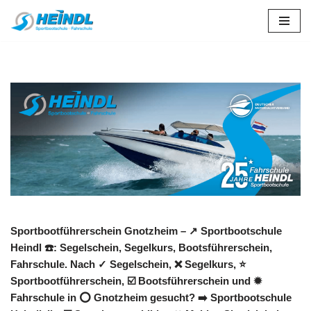
Zum
Inhalt
springen
Sportbootführerschein Gnotzheim – ↗️ Sportbootschule
Heindl ☎️: Segelschein, Segelkurs, Bootsführerschein,
Fahrschule. Nach ✓ Segelschein, ❌ Segelkurs, ⭐
Sportbootführerschein, ☑️ Bootsführerschein und ✹
Fahrschule in ⭕ Gnotzheim gesucht? ➡️ Sportbootschule