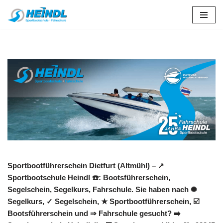
Zum
Inhalt
springen
Sportbootführerschein Dietfurt (Altmühl) – ↗️
Sportbootschule Heindl ☎️: Bootsführerschein,
Segelschein, Segelkurs, Fahrschule. Sie haben nach ✺
Segelkurs, ✓ Segelschein, ★ Sportbootführerschein, ☑️
Bootsführerschein und ⇒ Fahrschule gesucht? ➡️