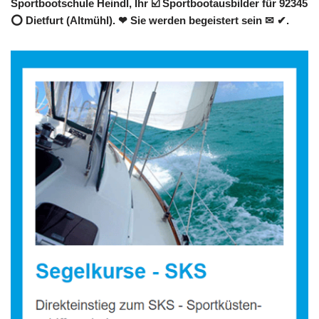
Sportbootschule Heindl, Ihr ☑️ Sportbootausbilder für 92345
⭕ Dietfurt (Altmühl). ❤ Sie werden begeistert sein ✉ ✔.