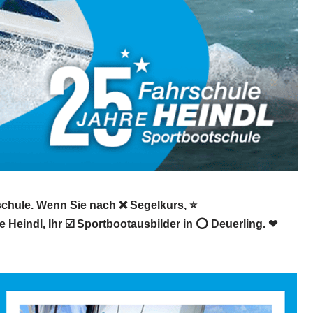
schule. Wenn Sie nach ❌ Segelkurs, ⭐
Heindl, Ihr ☑️ Sportbootausbilder in ⭕ Deuerling. ❤