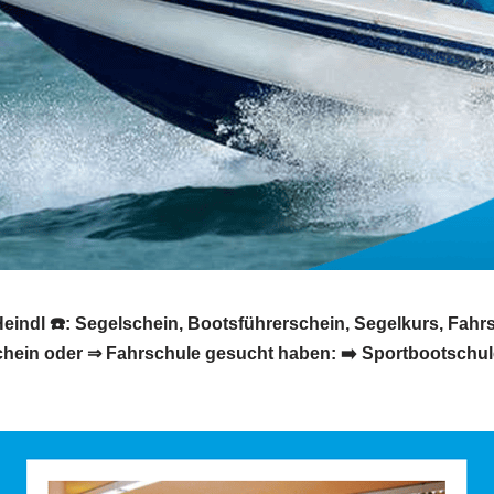
eindl ☎️: Segelschein, Bootsführerschein, Segelkurs, Fahr
hein oder ⇒ Fahrschule gesucht haben: ➡️ Sportbootschule 