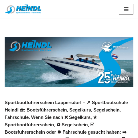
Zum
Inhalt
springen
Sportbootführerschein Lappersdorf – ↗️ Sportbootschule
Heindl ☎️: Bootsführerschein, Segelkurs, Segelschein,
Fahrschule. Wenn Sie nach ❌ Segelkurs, ★
Sportbootführerschein, ♻ Segelschein, ☑️
Bootsführerschein oder ✹ Fahrschule gesucht haben: ➡️