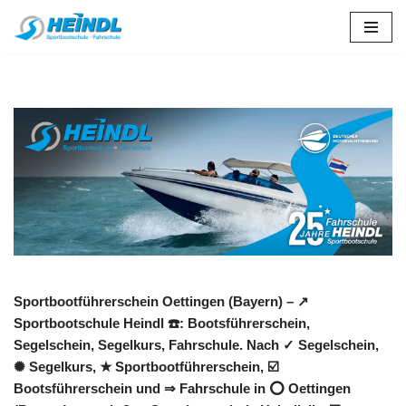
Zum
Inhalt
springen
Sportbootführerschein Oettingen (Bayern) – ↗️
Sportbootschule Heindl ☎️: Bootsführerschein,
Segelschein, Segelkurs, Fahrschule. Nach ✓ Segelschein,
✺ Segelkurs, ★ Sportbootführerschein, ☑️
Bootsführerschein und ⇒ Fahrschule in ⭕ Oettingen