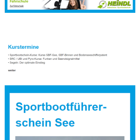
Sportbootausbilder
Service