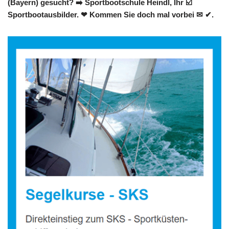
(Bayern) gesucht? ➡️ Sportbootschule Heindl, Ihr ☑️
Sportbootausbilder. ❤ Kommen Sie doch mal vorbei ✉ ✔.